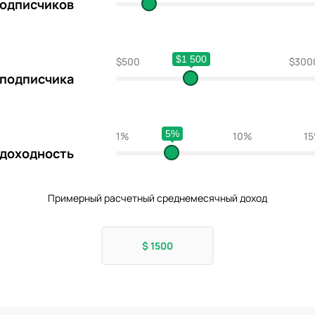
подписчиков
$1 500
$500
$1500
$300
 подписчика
5%
1%
5%
10%
1
доходность
Примерный расчетный среднемесячный доход
$
1500