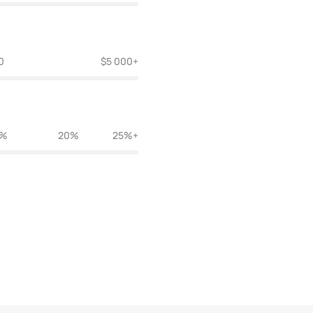
0
$5 000+
5%
20%
25%