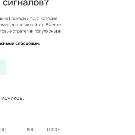
 сигналов?
ие брокеры и т.д.), которые
змещена на их сайтах. Вместе
говые стратегии популярными.
ожными способами:
и
писчиков.
600
800
1 000+