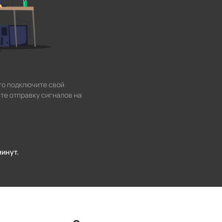
то подключите свой
те отправку сигналов на
минут.