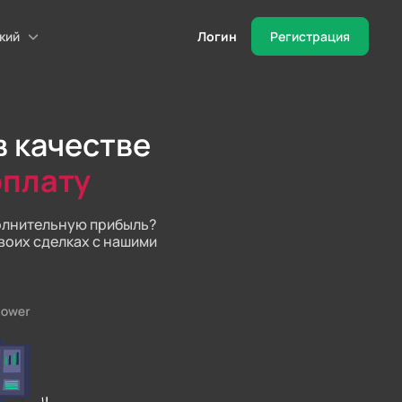
кий
Логин
Регистрация
 качестве
оплату
ополнительную прибыль?
воих сделках с нашими