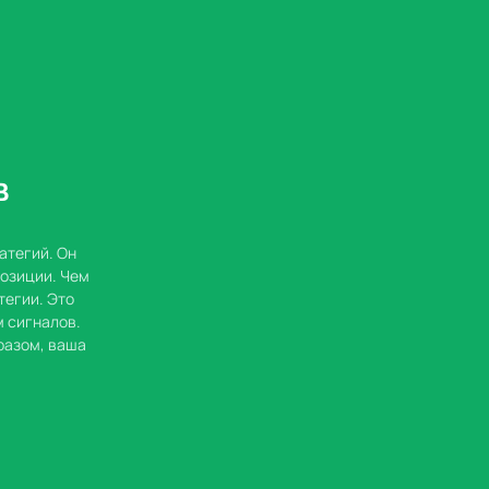
в
атегий. Он
позиции. Чем
тегии. Это
 сигналов.
разом, ваша